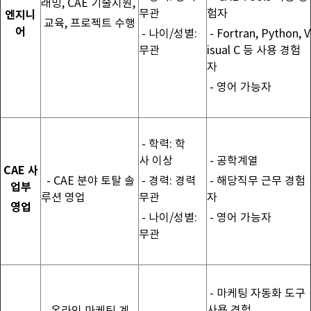
래밍, CAE 기술지원,
무관
험자
엔지니
교육, 프로젝트 수행
어
- 나이/성별:
- Fortran, Python, V
무관
isual C 등 사용 경험
자
- 영어 가능자
- 학력: 학
사 이상
- 공학계열
CAE 사
- CAE 분야 토탈 솔
- 경력: 경력
- 해당직무 근무 경험
업부
루션 영업
무관
자
영업
- 나이/성별:
- 영어 가능자
무관
- 마케팅 자동화 도구
사용 경험