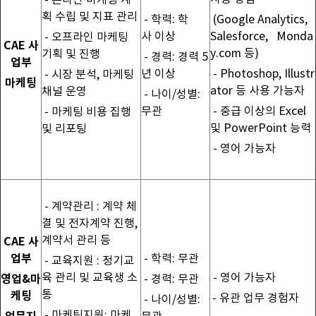
- 온라인 마케팅 계
획 수립 및 지표 관리
- 학력: 학
(Google Analytics,
사 이상
Salesforce, Monda
- 오프라인 마케팅
CAE 사
y.com 등)
기획 및 진행
- 경력: 경력 5
업부
년 이상
- Photoshop, Illustr
- 시장 분석, 마케팅
마케팅
ator 등 사용 가능자
채널 운영
- 나이/성별:
무관
- 중급 이상의 Excel
- 마케팅 비용 집행
및 PowerPoint 능력
및 리포팅
- 영어 가능자
- 계약관리 : 계약 체
결 및 전자계약 진행,
계약서 관리 등
CAE 사
업부
- 학력: 무관
- 교육지원 : 정기교
육 관리 및 교육생 소
- 영어 가능자
영업&마
- 경력: 무관
통
케팅
- 유관 업무 경험자
- 나이/성별:
- 마케팅지원: 마케