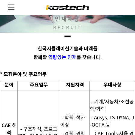
인재채용
RECRUIT
한국시뮬레이션기술과 미래를
함께할
역량있는 인재
를 찾습니다.
* 모집분야 및 주요업무
분야
주요업무
지원자격
우대사항
- 기계/자동차/조선공
학/화학
- 학력: 석사
- Ansys, LS-DYNA, J
이상
-OCTA 등
CAE 해
- 구조해석, 프로그
석
- 경력: 경력
CAE Tools 사용 경