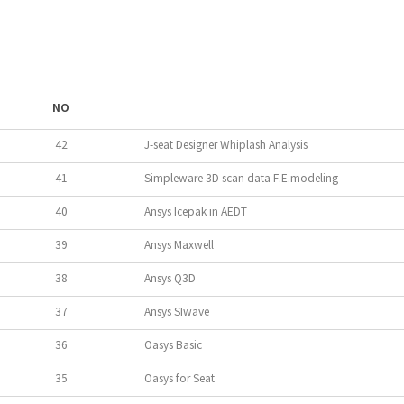
NO
42
J-seat Designer Whiplash Analysis
41
Simpleware 3D scan data F.E.modeling
40
Ansys Icepak in AEDT
39
Ansys Maxwell
38
Ansys Q3D
37
Ansys SIwave
36
Oasys Basic
35
Oasys for Seat