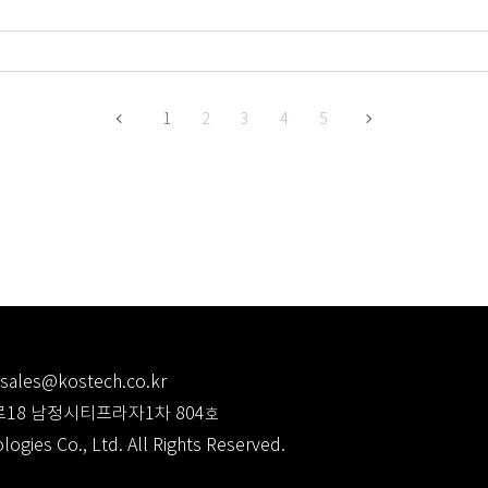
1
2
3
4
5
sales@kostech.co.kr
로18 남정시티프라자1차 804
호
ogies Co., Ltd. All Rights Reserved.