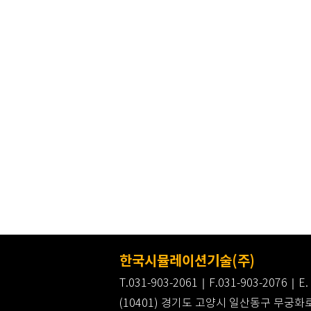
한국시뮬레이션기술(주)
T.031-903-2061｜F.031-903-2076｜E. 
(10401) 경기도 고양시 일산동구 무궁화