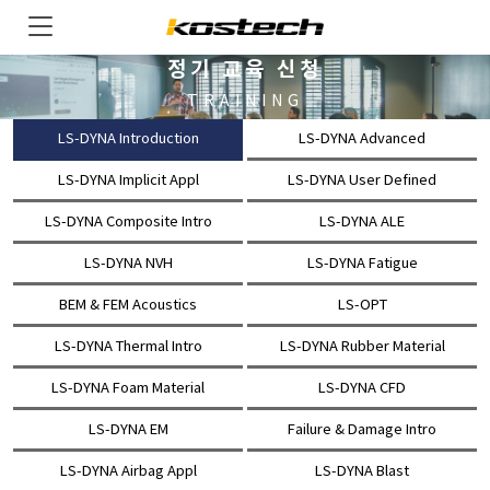
정기 교육 신청
TRAINING
LS-DYNA Introduction
LS-DYNA Advanced
LS-DYNA Implicit Appl
LS-DYNA User Defined
LS-DYNA Composite Intro
LS-DYNA ALE
LS-DYNA NVH
LS-DYNA Fatigue
BEM & FEM Acoustics
LS-OPT
LS-DYNA Thermal Intro
LS-DYNA Rubber Material
LS-DYNA Foam Material
LS-DYNA CFD
LS-DYNA EM
Failure & Damage Intro
LS-DYNA Airbag Appl
LS-DYNA Blast